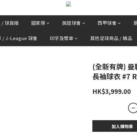
 / 球員版
國家隊
英超球會
西甲球會
/ J-League 球會
印字及臂章
其他足球商品 / 精品
(全新有牌) 曼聯 
長袖球衣 #7 R
HK$3,999.00
加入購物車